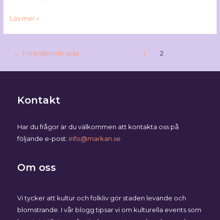
Läs mer »
←
Föregående sida
1
2
Kontakt
Har du frågor är du välkommen att kontakta oss på
följande e-post:
info@markan.se
Om oss
Vi tycker att kultur och folkliv gör staden levande och
blomstrande. I vår blogg tipsar vi om kulturella events som