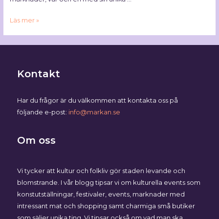
Läs mer »
Kontakt
Har du frågor är du välkommen att kontakta oss på
följande e-post:
info@markan.se
Om oss
Vi tycker att kultur och folkliv gör staden levande och
blomstrande. I vår blogg tipsar vi om kulturella events som
konstutställningar, festivaler, events, marknader med
intressant mat och shopping samt charmiga små butiker
som säljer unika ting. Vi tipsar också om vad man ska