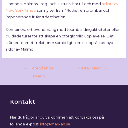
Hamnen. Malmös krog- och kulturliv har till och med
hyllats av
New York Times,
som lyfter fram ”Ruths”, en drömbar och
imponerande frukostdestination.
Kombinera ert evenemang med teambuildingaktiviteter eller
guidade turer för att skapa en oförglömlig upplevelse. Det
stärker teamets relationer samtidigt som ni upptäcker nya
sidor av Malmö.
←
Föregående
Nästa Inlägg
→
Inlägg
Kontakt
Har du frågor är du välkommen att kontakta oss på
följande e-post:
info@markan.se