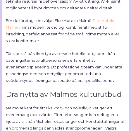
tekniska resurser ni behöver såsom AV-utrustning, Wi-Fi samt
möjligheter till hybridmöten om deltagare deltar digitalt.
För de företag som väljer Elite Hotels i Malmö
Elite Hotels i
Malmö
, finns modern teknologi kombinerat med stilfull
inredning, perfekt anpassat för både små intima möten eller
stora konferenser.
Tänk också på vilken typ av service hotellet erbjuder – från
cateringalternativ till personalens erfarenhet av
evenemangsplanering. Ett professionellt team kan underlätta
planeringsprocessen betydligt genom att erbjuda
skräddarsydda lösningar baserade på era specifika behov.
Dra nytta av Malmös kulturutbud
Malmö är känt för sitt rika krog- och nöjesliv, vilket ger ert
evenemang extra värde. Efter arbetsdagen kan deltagarna
njuta av allt från Michelin-restauranger och konstutställningar till
en promenad längs den vackra strandpromenaden i Västra